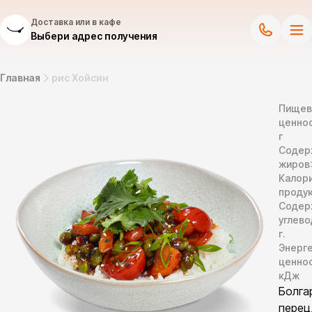
Доставка или в кафе
Выбери адрес получения
Главная
рис Хойсин
Пищев
ценнос
г
Содер
жиров
Калор
продук
Содер
углево
г.
Энерг
ценно
кДж
Болга
перец