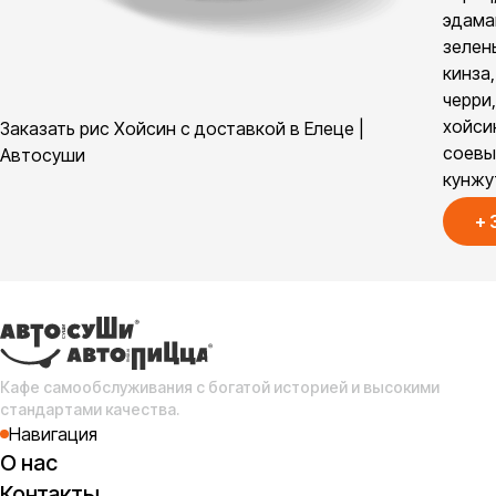
эдама
зелен
кинза
черри,
хойси
Заказать рис Хойсин с доставкой в Елеце |
соевый
Автосуши
кунжу
+
Кафе самообслуживания с богатой историей и высокими
стандартами качества.
Навигация
О нас
Контакты